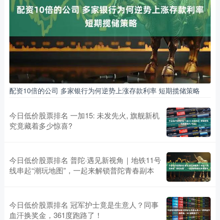
配资10倍的公司 多家银行为何逆势上涨存款利率 短期揽储策略
今日低价股票排名 一加15: 未发先火, 旗舰新机
究竟藏着多少惊喜?
今日低价股票排名 普陀·遇见新视角｜地铁11号
线串起“潮玩地图”，一起来解锁普陀青春副本
今日低价股票排名 冠军护士竟是生意人？同事
血汗换奖金，361度跑路了！