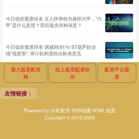
今日低价股票排名 古人怀孕称为身怀六甲，“六
甲”是什么意思？背后蕴含何种深意？
今日低价股票排名 调减89.81%! ST葫芦娃业
绩“现原形”, 审计机构竟给出标准意见
最大股票配资
线上股票配资软
配资平台股
网
件
票
友情链接：
Powered by
永旺配资
RSS地图
HTML地图
Copyright
© 2013-2026