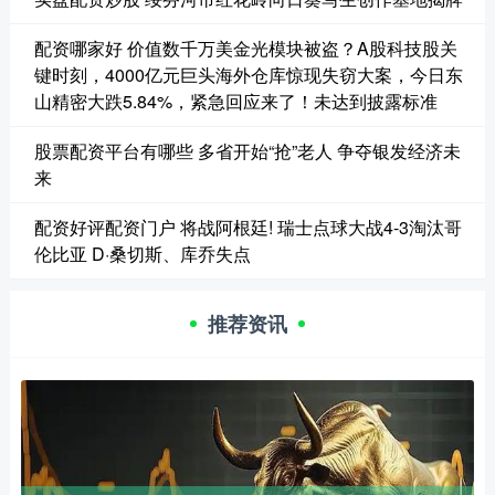
配资哪家好 价值数千万美金光模块被盗？A股科技股关
键时刻，4000亿元巨头海外仓库惊现失窃大案，今日东
山精密大跌5.84%，紧急回应来了！未达到披露标准
股票配资平台有哪些 多省开始“抢”老人 争夺银发经济未
来
配资好评配资门户 将战阿根廷! 瑞士点球大战4-3淘汰哥
伦比亚 D·桑切斯、库乔失点
推荐资讯